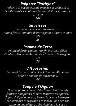
Polpette "Parigine"
Polpette di Bovino e Suino immerse in Vellutata di
Cipolle dorate e Fontina e Crostini di Pane Casereccio
(1, 3, 7)
10€
Saucisses
Salsiccia messinese a tocchetti con
Panna fresca, Fonduta di Parmigiano e Patate condite
(7)
8€
Pomme de Terre
Patate al forno condite, Funghi Porcini trifolati,
Cipolla di Tropea in Agrodolce e Crema di Parmigiano
(7)
7€
Altoatesina
Patate al Forno condite, Speck Trentino Alto Adige,
Fontine e Fondue de Parmesan (7)
8€
Soupe à l'Oignon
Uno dei piatti più tipici della Cucina tradizionale
francese non poteva di certo mancare all'appello..
Zuppa di Cipolla dorata, Burro, Gruvier e Parmesan
con ammollo di croccanti Crostini di Pane per dar
corpo ad una pietanza che riscalderá la vostra