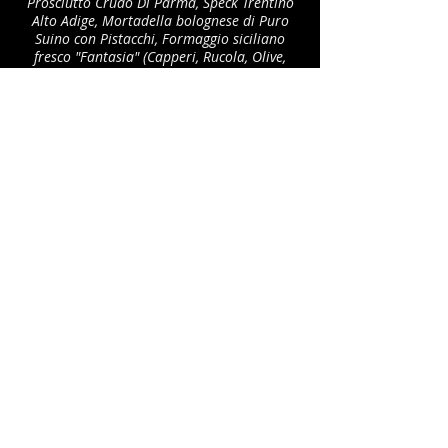
Prosciutto Crudo Di Parma, Speck Trentino
Alto Adige, Mortadella bolognese di Puro
Suino con Pistacchi, Formaggio siciliano
fresco "Fantasia" (Capperi, Rucola, Olive,
Peperoncino), Emmental Francais, Nero di
Fossa sardo, Semistagionato etneo allo
Zafferano e Pepe Nero
16€
Notre OMELETTE
Prosciutto Cotto dei Nebrodi, Funghi Porcini trifolati e
Soresina 48
(3,7)
7€
Nos CROQUES