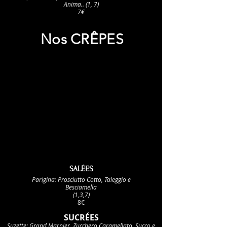
Anima.. (1, 7)
7€
Nos CRÊPES
SALÉES
Parigina: Prosciutto Cotto, Taleggio e
Besciamella
(1,3,7)
8€
SUCRÉES
Suzette: Grand Marnier, Zucchero Caramellato, Succo e