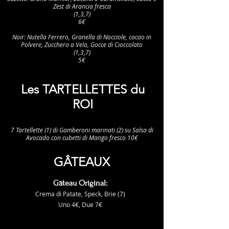
Zest di Arancia fresca
(1,3,7)
6€
Noir: Nutella Ferrero, Granella di Nocciole, cacao in
Polvere, Zucchero a Velo, Gocce di Cioccolato
(1,3,7)
5€
Les TARTELLETTES du
ROI
7 Tartellette (1) di Gamberoni marinati (2) su Salsa di
Avocado con cubetti di Mango fresco 10€
GÂTEAUX
Gâteau Original:
Crema di Patate, Speck, Brie (7)
Uno 4€, Due 7€