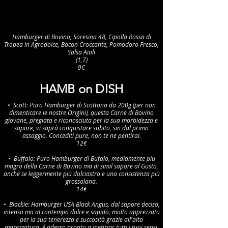
Hamburger di Bovino, Soresina 48, Cipolla Rossa di
Tropea in Agrodolce, Bacon Croccante, Pomodoro Fresco,
Salsa Aioli
(1,7)
9€
HAMB on DISH
•⁠ ⁠Scott: Puro Hamburger di Scottona da 200g (per non
dimenticare le nostre Origini), questa Carne di Bovino
giovane, pregiata e riconosciuta per la sua morbidezza e
sapore, vi saprà conquistare subito, sin dal primo
assaggio. Concediti pure, non te ne pentirai.
12€
•⁠ ⁠Buffalo: Puro Hamburger di Bufalo, mediamente piu
magro della Carne di Bovino ma di simil sapore al Gusto,
anche se leggermente più dolciastro e una consistenza più
grossolana.
14€
•⁠ ⁠Blackie: Hamburger USA Black Angus, dal sapore deciso,
intenso ma al contempo dolce e sapido, molto apprezzato
per la sua tenerezza e succosità grazie all'alta
marezzatura, é adesso pronto a inebriar tutti i tuoi sensi,